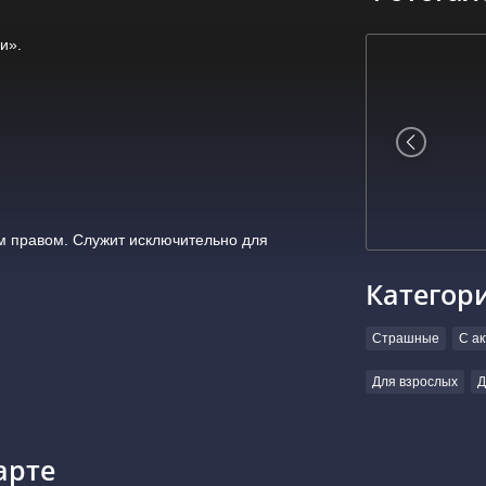
и».
 правом. Служит исключительно для
Категор
Страшные
С а
Для взрослых
Д
арте