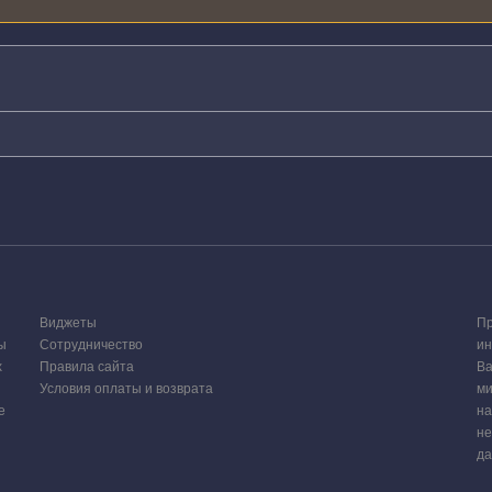
Виджеты
Пр
ы
Сотрудничество
ин
х
Правила сайта
Ва
Условия оплаты и возврата
ми
е
на
не
да