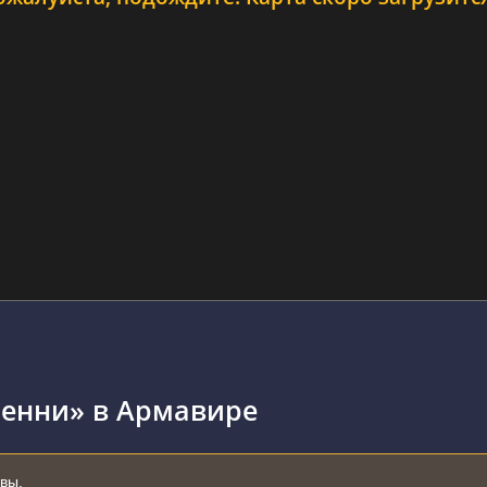
ренни» в Армавире
ывы.