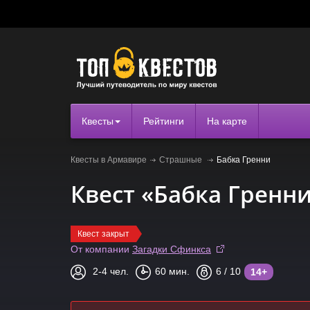
Квесты
Рейтинги
На карте
Квесты в Армавире
Страшные
Бабка Гренни
Квест «Бабка Гренн
Квест закрыт
От компании
Загадки Сфинкса
2-4
чел.
60
мин.
6
/ 10
14+