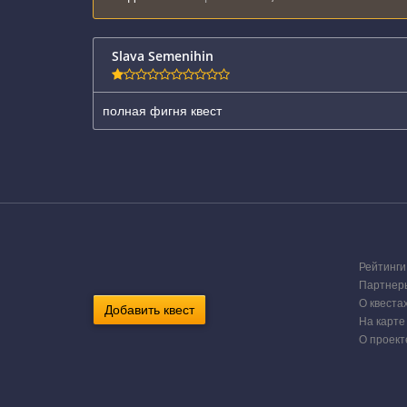
Slava Semenihin
полная фигня квест
Рейтинги
Партнер
О квеста
Добавить квест
На карте
О проект