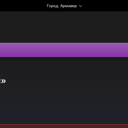
Город:
Армавир
и»