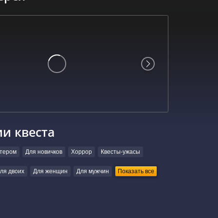
ии квеста
ктером
Для новичков
Хоррор
Квесты-ужасы
ля двоих
Для женщин
Для мужчин
Показать все