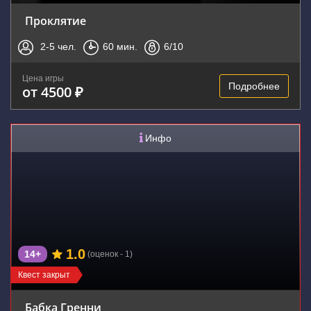
Проклятие
2-5
чел.
60
мин.
6
/10
Цена игры
Подробнее
от 4500 ₽
Инфо
1.0
14+
(оценок - 1)
Квест закрыт
Бабка Гренни