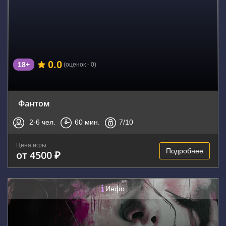
0.0
18+
(оценок - 0)
Фантом
2-6
чел.
60
мин.
7
/10
Цена игры
Подробнее
от 4500 ₽
Инфо