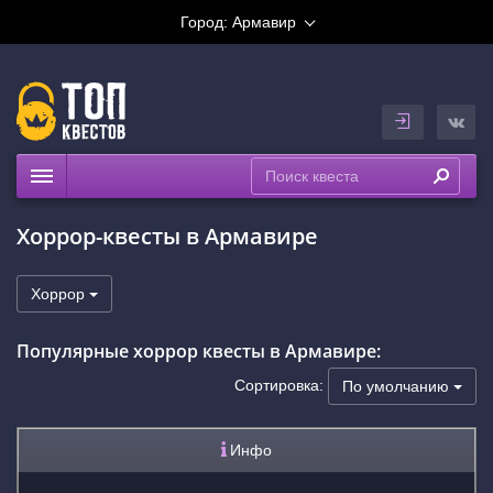
Город:
Армавир
Квесты
Хоррор-квесты в Армавире
Рейтинги
На карте
Хоррор
Популярные хоррор квесты в Армавире:
Сортировка:
По умолчанию
Инфо