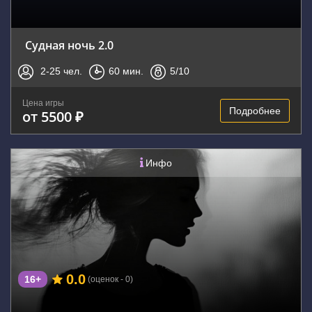
Судная ночь 2.0
2-25
чел.
60
мин.
5
/10
Цена игры
Подробнее
от 5500 ₽
Инфо
0.0
16+
(оценок - 0)