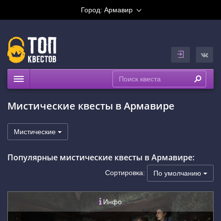
Город:
Армавир
Квесты
Мистические квесты в Армавире
Рейтинги
На карте
Мистические
Популярные мистические квесты в Армавире:
Сортировка:
По умолчанию
Инфо